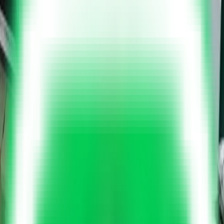
「買って終わり」
じゃない、
「ずっと
安心」